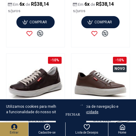
6x
R$38,14
6x
R$38,14
Em
de
Em
de
s/juros
s/juros
COMPRAR
COMPRAR
-10%
-10%
NOVO
Utilizamos cookies para melhorar sua experiência de navegação e
a funcionalidade do nosso site.
Política de Privacidade
.
FECHAR
FILTRAR PRODUTOS
SAPATENIS CASUAL CONFORT
SAPATENIS CASUAL CONFORT
CAFE 3021
CAFE 3026
0
R$228,82
R$254,24
R$228,82
R$254,24
Entrar
Cadastre-se
Lista de Desejos
Home