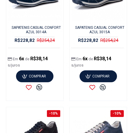
SAPATENIS CASUAL CONFORT
SAPATENIS CASUAL CONFORT
AZUL 3014A
AZUL 3015A
R$228,82
R$254,24
R$228,82
R$254,24
6x
R$38,14
6x
R$38,14
Em
de
Em
de
s/juros
s/juros
COMPRAR
COMPRAR
-10%
-10%