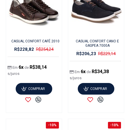
CASUAL CONFORT CAFÉ 2010
CASUAL CONFORT CANO E
GASPEA 7000A
R$228,82
R$254,24
R$206,23
R$229,14
6x
R$38,14
Em
de
6x
R$34,38
Em
de
s/juros
s/juros
COMPRAR
COMPRAR
-10%
-10%