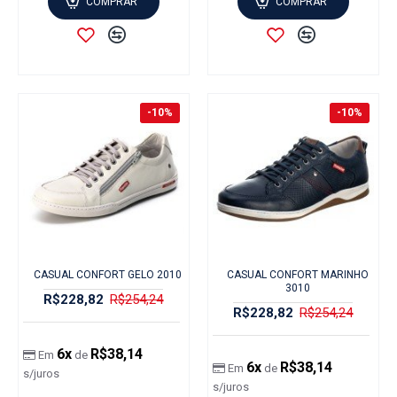
COMPRAR
COMPRAR
-10%
-10%
CASUAL CONFORT GELO 2010
CASUAL CONFORT MARINHO
3010
R$228,82
R$254,24
R$228,82
R$254,24
6x
R$38,14
Em
de
6x
R$38,14
Em
de
s/juros
s/juros