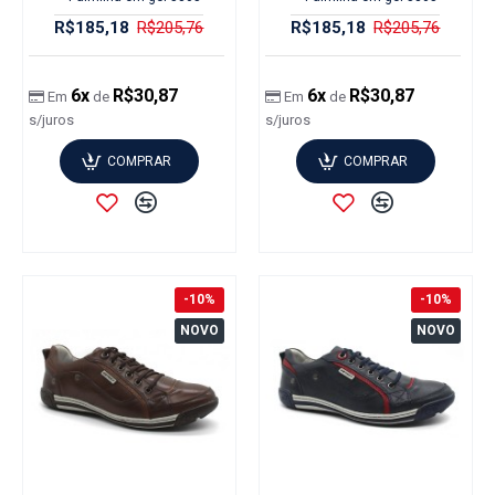
R$185,18
R$205,76
R$185,18
R$205,76
6x
R$30,87
6x
R$30,87
Em
de
Em
de
s/juros
s/juros
COMPRAR
COMPRAR
-10%
-10%
NOVO
NOVO