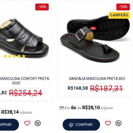
-10%
-10%
CAMPEÃO
 MASCULINA CONFORT PRETA
SANDÁLIA MASCULINA PRETA 803
2600
R$187,31
R$168,58
R$254,24
,82
6x
R$28,10
Em
de
s/juros
R$38,14
e
s/juros
MPRAR
COMPRAR