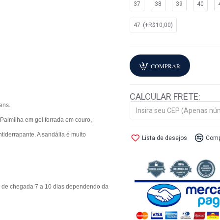
37
38
39
40
47
(+R$10,00)
COMPRAR
CALCULAR FRETE:
ens.
, Palmilha em gel forrada em couro,
tiderrapante. A sandália é muito
Lista de desejos
Comp
o de chegada 7 a 10 dias dependendo da