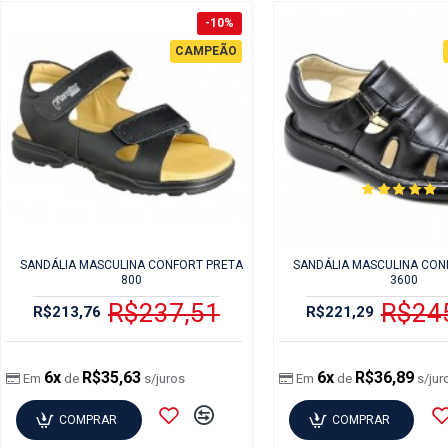
-10%
CAMPEÃO
SANDÁLIA MASCULINA CONFORT PRETA
SANDÁLIA MASCULINA CON
800
3600
R$237,51
R$24
R$213,76
R$221,29
6x
R$35,63
6x
R$36,89
Em
de
s/juros
Em
de
s/jur
COMPRAR
COMPRAR