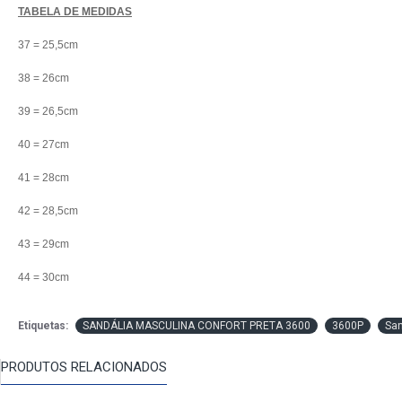
TABELA DE MEDIDAS
37 = 25,5cm
38 = 26cm
39 = 26,5cm
40 = 27cm
41 = 28cm
42 = 28,5cm
43 = 29cm
44 = 30cm
Etiquetas:
SANDÁLIA MASCULINA CONFORT PRETA 3600
3600P
San
PRODUTOS RELACIONADOS