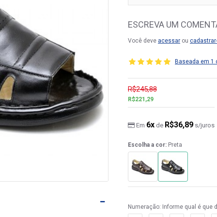
ESCREVA UM COMENT
Você deve
acessar
ou
cadastrar
Baseada em 1 
R$245,88
R$221,29
6x
R$36,89
Em
de
s/juros
Escolha a cor:
Preta
Numeração: Informe qual é que 