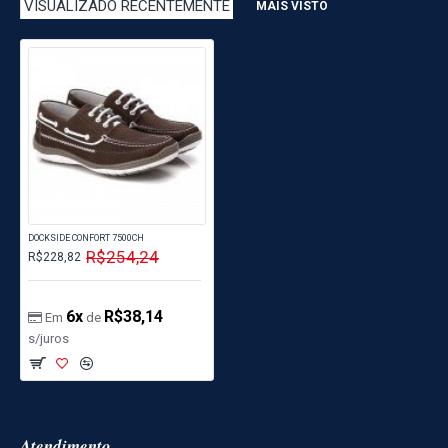
VISUALIZADO RECENTEMENTE
MAIS VISTO
DOCKSIDE CONFORT 7500CH
R$254,24
R$228,82
6x
R$38,14
Em
de
s/juros
Atendimento ...