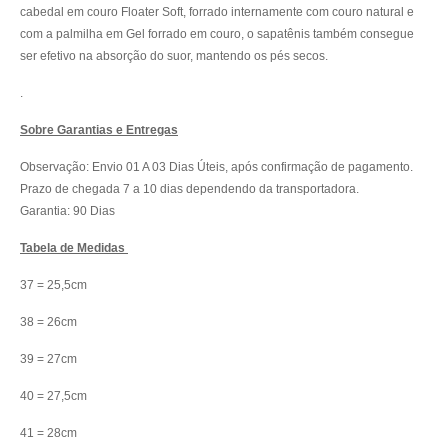
cabedal em couro Floater Soft, forrado internamente com couro natural e
com a palmilha em Gel forrado em couro,
o sapatênis também consegue
ser efetivo na absorção do suor, mantendo os pés secos.
.
Sobre Garantias e Entregas
Observação: Envio 01 A 03 Dias Úteis, após confirmação de pagamento.
Prazo de chegada 7 a 10 dias dependendo da transportadora.
Garantia: 90 Dias
Tabela de Medidas
37 = 25,5cm
38 = 26cm
39 = 27cm
40 = 27,5cm
41 = 28cm