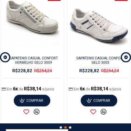
SAPATENIS CASUAL CONFORT
SAPATENIS CASUAL CONFORT
VERMELHO GELO 3009
GELO 3005
R$228,82
R$254,24
R$228,82
R$254,24
6x
R$38,14
6x
R$38,14
Em
de
s/juros
Em
de
s/juros
COMPRAR
COMPRAR