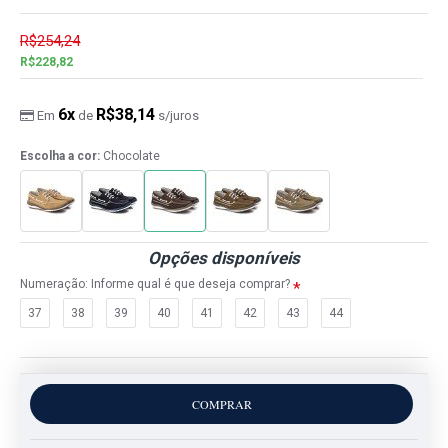
R$254,24
R$228,82
6x
R$38,14
Em
de
s/juros
Escolha a cor:
Chocolate
Opções disponíveis
Numeração: Informe qual é que deseja comprar?
37
38
39
40
41
42
43
44
COMPRAR